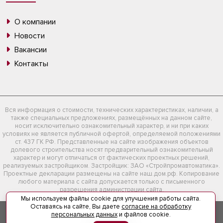
О компании
Новости
Вакансии
Контакты
Вся информация о стоимости, технических характеристиках, наличии, а
также специальных предложениях, размещённых на данном сайте,
носит исключительно ознакомительный характер, и ни при каких
условиях не является публичной офертой, определяемой положениями
ст. 437 ГК РФ. Представленные на сайте изображения объектов
долевого строительства носят предварительный ознакомительный
характер и могут отличаться от фактических проектных решений,
реализуемых застройщиком. Застройщик: ЗАО «Стройпромавтоматика».
Проектные декларации размещены на сайте наш.дом.рф. Копирование
любого материала с сайта допускается только с письменного
разрешения администрации сайта.
Мы используем файлы cookie для улучшения работы сайта.
Оставаясь на сайте, Вы даете
согласие на обработку
персональных данных
и файлов cookie.
© 2026
Компания «СтройПромАвтоматика»
– zvnd.ru