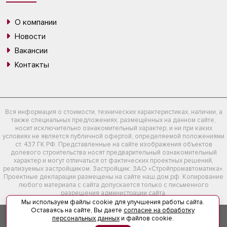
О компании
Новости
Вакансии
Контакты
Вся информация о стоимости, технических характеристиках, наличии, а
также специальных предложениях, размещённых на данном сайте,
носит исключительно ознакомительный характер, и ни при каких
условиях не является публичной офертой, определяемой положениями
ст. 437 ГК РФ. Представленные на сайте изображения объектов
долевого строительства носят предварительный ознакомительный
характер и могут отличаться от фактических проектных решений,
реализуемых застройщиком. Застройщик: ЗАО «Стройпромавтоматика».
Проектные декларации размещены на сайте наш.дом.рф. Копирование
любого материала с сайта допускается только с письменного
разрешения администрации сайта.
Мы используем файлы cookie для улучшения работы сайта.
Оставаясь на сайте, Вы даете
согласие на обработку
персональных данных
и файлов cookie.
© 2026
Компания «СтройПромАвтоматика»
– zvnd.ru